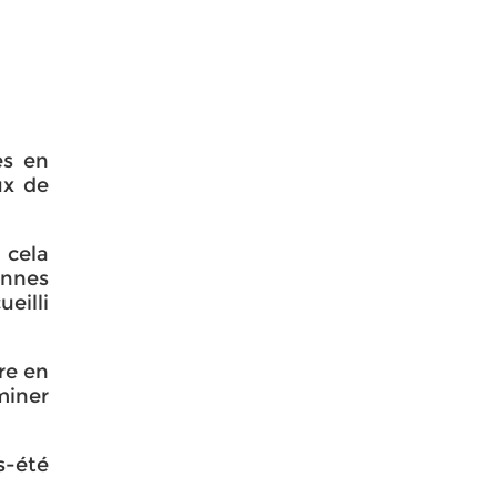
es en
ux de
 cela
onnes
eilli
re en
miner
s-été