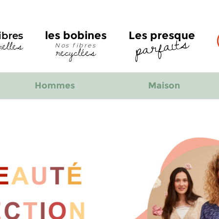
parfaits
les bobines
Les presque
ibres
relles
recyclées
Nos fibres
Hommes
Maison