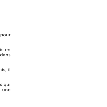
 pour
is en
 dans
s, il
s qui
s une