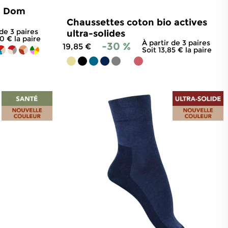
plus longtemps :
o Dom
.
Chaussettes coton bio actives
 de 3 paires
ultra-solides
90 € la paire
À partir de 3 paires
-30 %
19,85 €
Soit 13,85 € la paire
92
avis
4.7
/
5
-
84
avis
(Global Organic Textile Standard). Ce label
pact écologique.
it des chaussettes plus durables.
tes et une production respectueuse des
et responsable pour la planète.
n sur la peau.