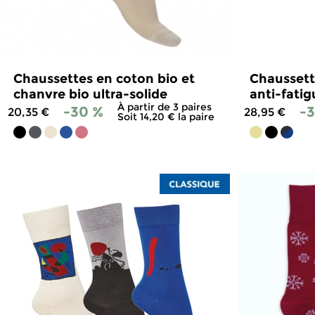
Chaussettes en coton bio et
Chaussett
chanvre bio ultra-solide
anti-fatig
À partir de 3 paires
-30 %
-
20,35 €
28,95 €
Soit 14,20 € la paire
4.9
/
5
-
11
avis