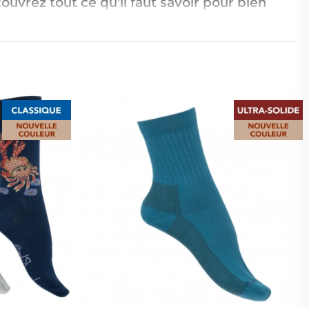
ouvrez tout ce qu'il faut savoir pour bien
s aux allergies.
les styles.
yant la peau sensible ou sujettes aux
s doux et réduit le risque d'irritations. Si
ynthétiques, passer au coton bio peut être