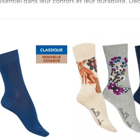
sentiel dans leur confort et leur durabilité. Déc
 coton bio par rapport aux autres matières ?
ons :
 la peau, il prévient les irritations.
rmet de garder les pieds au sec.
sensibles, notamment chez les personnes sujette
résistent bien aux lavages répétés.
ée, en été comme en hiver, et s'adaptent à tous 
es des chaussettes en coton bio ?
que, ce qui le rend parfait pour les personnes a
 pesticides ni produits chimiques, est encore plu
ns ou d'allergies avec certaines chaussettes s
mal.
n bio pour prolonger leur durée de vie ?