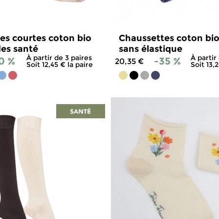
enforcées aux talons et aux pointes pour une l
meilleure option pour allier confort, qualité et
es courtes coton bio
Chaussettes coton bio 
io ?
des santé
sans élastique
ilité ou leur engagement écologique, les chauss
À partir de 3 paires
À partir
0 %
-35 %
20,35 €
nant soin de leur entretien, vous profiterez de
Soit 12,45 € la paire
Soit 13,
ction de chaussettes en coton bio Missegle et t
4.8
/
5
-
174
avis
4.9
/
5
-
1