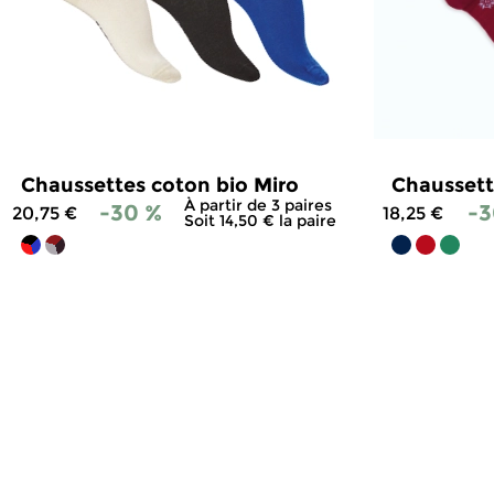
Chaussettes coton bio Miro
Chaussett
À partir de 3 paires
-30 %
-3
20,75 €
18,25 €
Soit 14,50 € la paire
4.8
/
5
-
18
avis