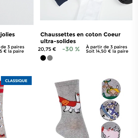
jolies
Chaussettes en coton Coeur
ultra-solides
 de 3 paires
À partir de 3 paires
-30 %
20,75 €
75 € la paire
Soit 14,50 € la paire
4
avis
4.9
/
5
-
44
avis