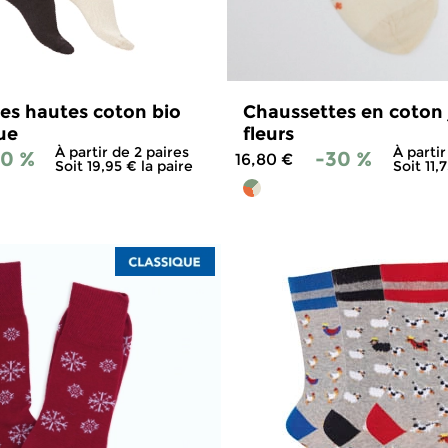
es hautes coton bio
Chaussettes en coton 
ue
fleurs
À partir de 2 paires
À partir
30 %
-30 %
16,80 €
Soit 19,95 € la paire
Soit 11,
4.7
/
5
-
66
avis
5
/
5
-
3