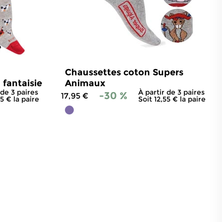
Chaussettes coton Supers
 fantaisie
Animaux
 de 3 paires
À partir de 3 paires
-30 %
17,95 €
75 € la paire
Soit 12,55 € la paire
46
avis
4.9
/
5
-
14
avis