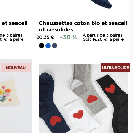
ongévité accrue.
 respect de l'environnement.
et seacell
Chaussettes coton bio et seacell
ultra-solides
ettes en coton bio sont une valeur sûre. En
 de 3 paires
À partir de 3 paires
-30 %
20,35 €
 chaussettes confortables et durables au
20 € la paire
Soit 14,20 € la paire
rouvez la paire idéale pour vos besoins.
83
avis
4.8
/
5
-
303
avis