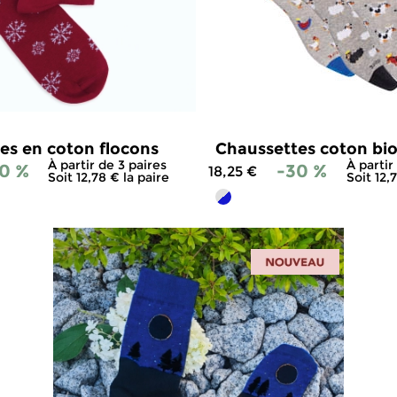
es en coton flocons
Chaussettes coton bio
À partir de 3 paires
À partir
0 %
-30 %
18,25 €
Soit 12,78 € la paire
Soit 12,
5
/
5
-
8
avis
4.9
/
5
-