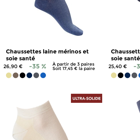
Chaussettes laine mérinos et
Chaussett
soie santé
soie santé
À partir de 3 paires
-35 %
-
26,90 €
25,40 €
Soit 17,45 € la paire
4.8
/
5
-
815
avis