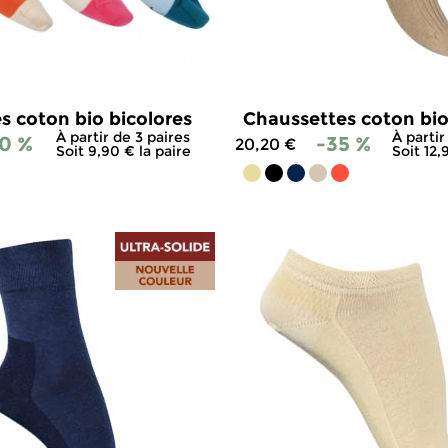
s coton bio bicolores
Chaussettes coton bio
À partir de 3 paires
À partir
0 %
-35 %
20,20 €
Soit 9,90 € la paire
Soit 12,
4.9
/
5
-
300
avis
4.8
/
5
-
4