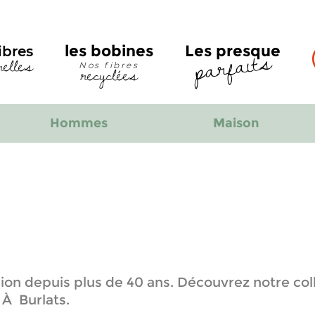
parfaits
les bobines
Les presque
ibres
relles
recyclées
Nos fibres
Hommes
Maison
ion depuis plus de 40 ans. Découvrez notre col
 À Burlats.