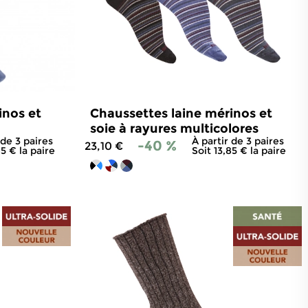
inos et
Chaussettes laine mérinos et
soie à rayures multicolores
 de 3 paires
À partir de 3 paires
-40 %
23,10 €
85 € la paire
Soit 13,85 € la paire
001
avis
4.8
/
5
-
1 001
avis