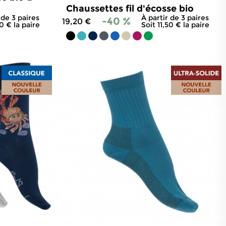
Chaussettes fil d'écosse bio
 de 3 paires
À partir de 3 paires
-40 %
19,20 €
50 € la paire
Soit 11,50 € la paire
158
avis
4.8
/
5
-
1 158
avis