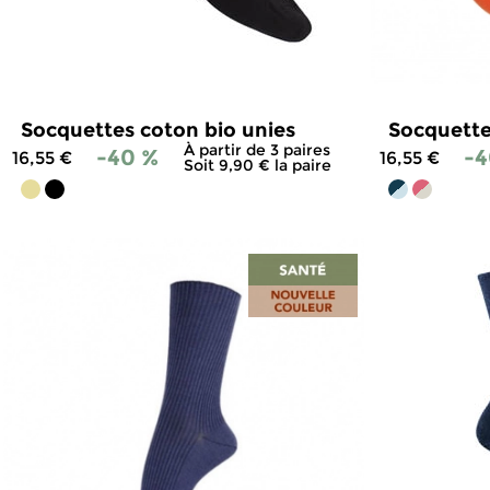
Socquettes coton bio unies
Socquette
À partir de 3 paires
-40 %
-4
16,55 €
16,55 €
Soit 9,90 € la paire
4.9
/
5
-
300
avis