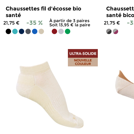
Chaussettes fil d'écosse bio
Chaussette
santé
santé bico
À partir de 3 paires
-35 %
-3
21,75 €
21,75 €
Soit 13,95 € la paire
4.7
/
5
-
834
avis