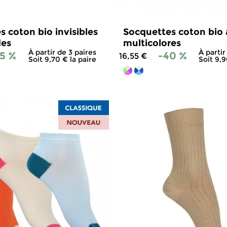
 coton bio invisibles
Socquettes coton bio 
des
multicolores
À partir de 3 paires
À partir
5 %
-40 %
16,55 €
Soit 9,70 € la paire
Soit 9,9
4.7
/
5
-
115
avis
4.9
/
5
-
3