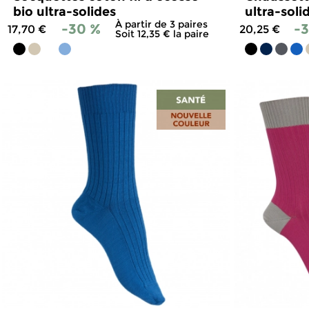
bio ultra-solides
ultra-soli
À partir de 3 paires
-30 %
-
17,70 €
20,25 €
Soit 12,35 € la paire
4.8
/
5
-
361
avis