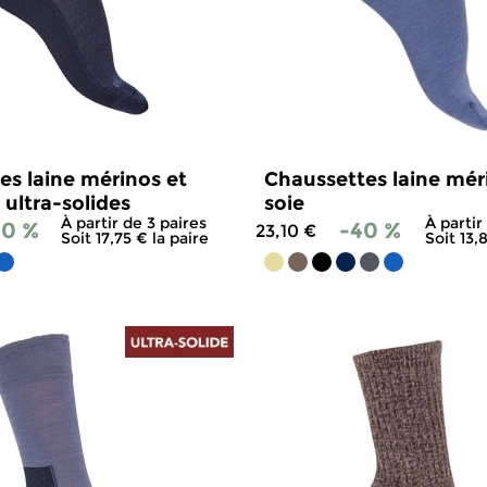
es laine mérinos et
Chaussettes laine mér
 ultra-solides
soie
À partir de 3 paires
À partir
30 %
-40 %
23,10 €
Soit 17,75 € la paire
Soit 13,
4.7
/
5
-
284
avis
4.8
/
5
-
1 