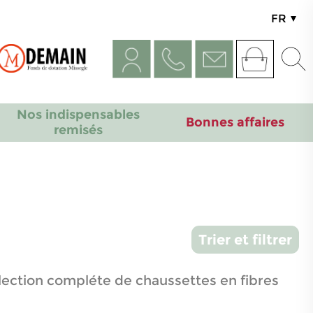
FR
UK
Nos indispensables
Bonnes affaires
remisés
Trier et filtrer
lection compléte de chaussettes en fibres