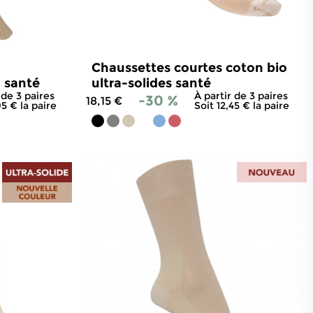
Chaussettes courtes coton bio
 santé
ultra-solides santé
 de 3 paires
À partir de 3 paires
-30 %
18,15 €
95 € la paire
Soit 12,45 € la paire
54
avis
4.8
/
5
-
174
avis