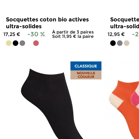
Socquettes coton bio actives
Socquettes
ultra-solides
ultra-soli
À partir de 3 paires
-30 %
-2
17,25 €
12,95 €
Soit 11,95 € la paire
4.6
/
5
-
41
avis