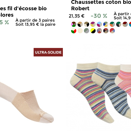
Chaussettes coton bi
s fil d'écosse bio
Robert
À partir
lores
-30 %
21,35 €
Soit 14,
À partir de 3 paires
5 %
Soit 13,95 € la paire
4.7
/
5
-
834
avis
4.8
/
5
-
3