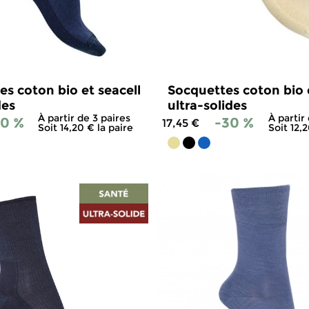
s coton bio et seacell
Socquettes coton bio e
des
ultra-solides
À partir de 3 paires
À partir
30 %
-30 %
17,45 €
Soit 14,20 € la paire
Soit 12,
4.8
/
5
-
303
avis
4.8
/
5
-
2