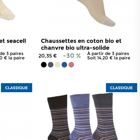
t seacell
Chaussettes en coton bio et
chanvre bio ultra-solide
 de 3 paires
À partir de 3 paires
-30 %
20,35 €
20 € la paire
Soit 14,20 € la paire
06
avis
4.9
/
5
-
11
avis