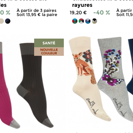
des
rayures
À partir de 3 paires
À partir
30 %
-40 %
19,20 €
Soit 13,95 € la paire
Soit 11,
4.8
/
5
-
1 184
avis
4.8
/
5
-
1 