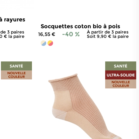
à rayures
Socquettes coton bio à pois
 de 3 paires
À partir de 3 paires
-40 %
16,55 €
0 € la paire
Soit 9,90 € la paire
00
avis
4.9
/
5
-
300
avis