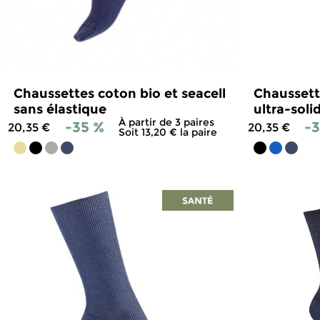
Chaussettes coton bio et seacell
Chaussette
sans élastique
ultra-soli
À partir de 3 paires
-35 %
-
20,35 €
20,35 €
Soit 13,20 € la paire
4.9
/
5
-
183
avis