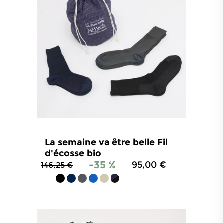
La semaine va être belle Fil
d'écosse bio
-35 %
95,00 €
146,25 €
4.8
/
5
-
1 224
avis