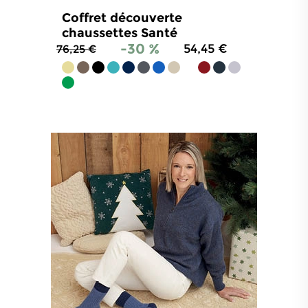
Coffret découverte
chaussettes Santé
-30 %
54,45 €
76,25 €
4.8
/
5
-
1 060
avis