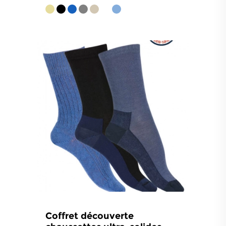
4.8
/
5
-
682
avis
Coffret découverte