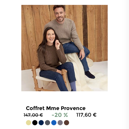
Coffret Mme Provence
-20 %
117,60 €
147,00 €
4.8
/
5
-
214
avis