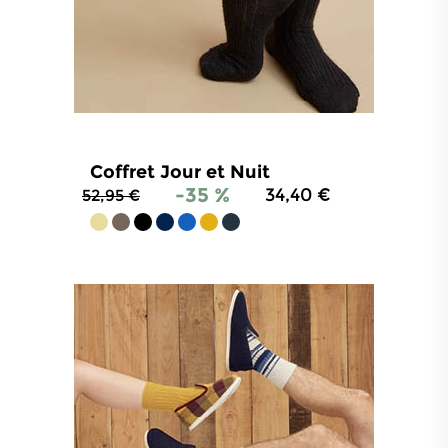
Coffret Jour et Nuit
-35 %
34,40 €
52,95 €
4.9
/
5
-
937
avis