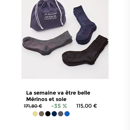
La semaine va être belle
Mérinos et soie
-35 %
115,00 €
171,80 €
4.8
/
5
-
1 106
avis