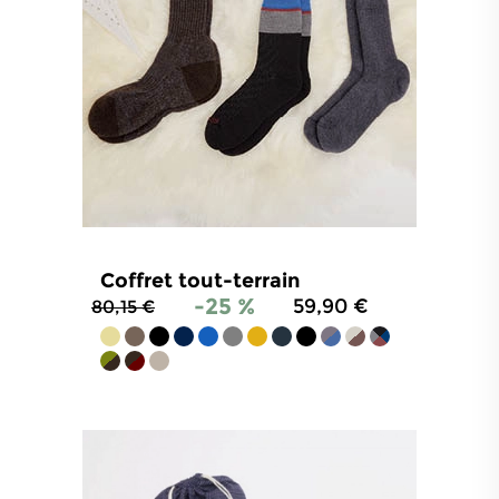
Coffret tout-terrain
-25 %
59,90 €
80,15 €
4.8
/
5
-
1 396
avis