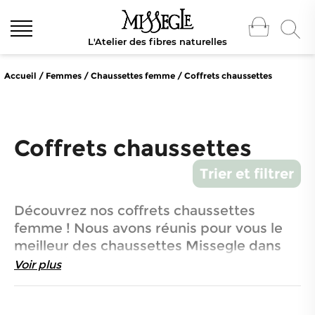
L'Atelier des fibres naturelles
Accueil
/
Femmes
/
Chaussettes femme
/
Coffrets chaussettes
Coffrets chaussettes
Trier et filtrer
Découvrez nos coffrets chaussettes
femme ! Nous avons réunis pour vous le
meilleur des chaussettes Missegle dans
nos coffrets ! Chaussettes en laine,
Voir plus
chaussettes de plein air ou chaussettes en
fibres végétales, découvrez la douceur, la