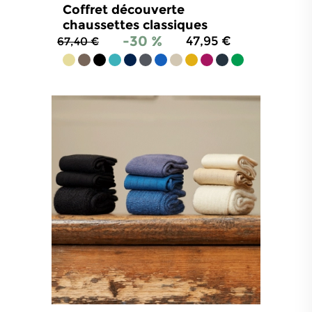
Coffret découverte
chaussettes classiques
-30 %
47,95 €
67,40 €
4.8
/
5
-
2 203
avis