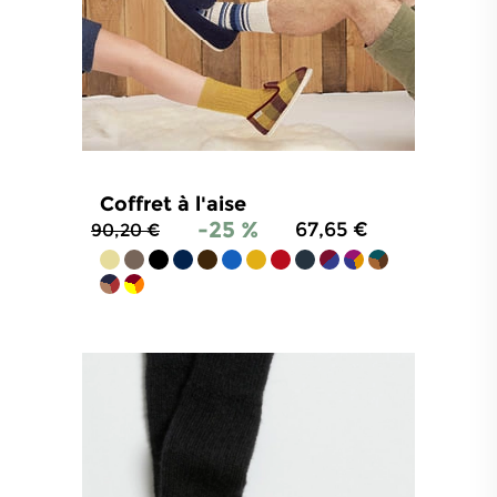
Coffret à l'aise
-25 %
67,65 €
90,20 €
4.9
/
5
-
824
avis