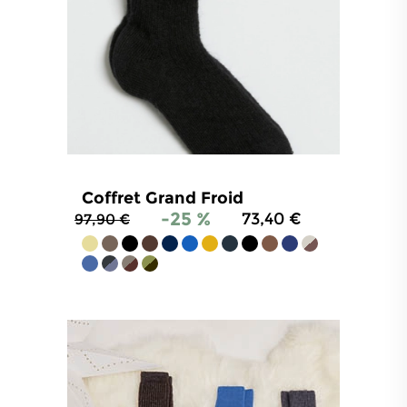
Coffret Grand Froid
-25 %
73,40 €
97,90 €
4.8
/
5
-
1 484
avis