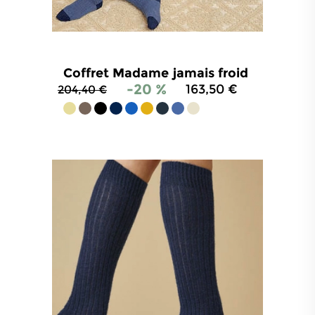
Coffret Madame jamais froid
-20 %
163,50 €
204,40 €
4.8
/
5
-
1 210
avis