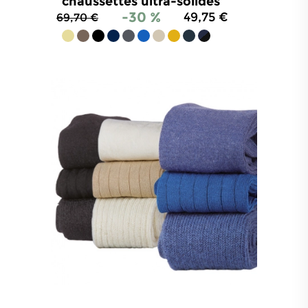
chaussettes ultra-solides
-30 %
49,75 €
69,70 €
4.8
/
5
-
3 271
avis