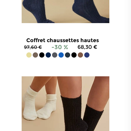
Coffret chaussettes hautes
-30 %
68,30 €
97,60 €
4.8
/
5
-
530
avis