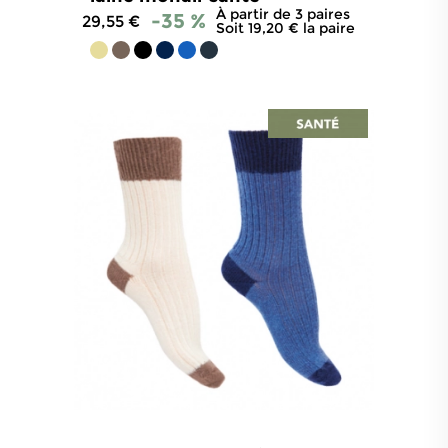
À partir de 3 paires
-35 %
29,55 €
Soit 19,20 € la paire
4.8
/
5
-
856
avis