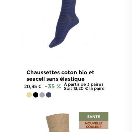
Chaussettes coton bio et
seacell sans élastique
À partir de 3 paires
-35 %
20,35 €
Soit 13,20 € la paire
4.9
/
5
-
183
avis