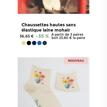
Chaussettes hautes sans
élastique laine mohair
À partir de 3 paires
-35 %
36,65 €
Soit 23,80 € la paire
4.7
/
5
-
296
avis