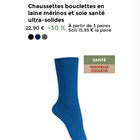
Chaussettes bouclettes en
laine mérinos et soie santé
ultra-solides
À partir de 3 paires
-30 %
22,90 €
Soit 15,95 € la paire
4.7
/
5
-
46
avis