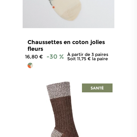
Chaussettes en coton jolies
fleurs
À partir de 3 paires
-30 %
16,80 €
Soit 11,75 € la paire
5
/
5
-
34
avis