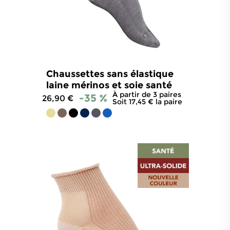
Chaussettes sans élastique
laine mérinos et soie santé
À partir de 3 paires
-35 %
26,90 €
Soit 17,45 € la paire
4.8
/
5
-
815
avis