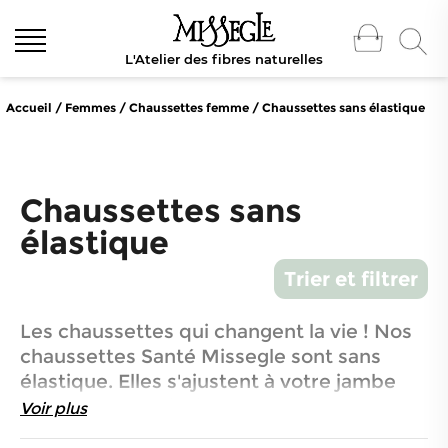
L'Atelier des fibres naturelles
Accueil
/
Femmes
/
Chaussettes femme
/
Chaussettes sans élastique
Chaussettes sans
élastique
Trier et filtrer
Les chaussettes qui changent la vie ! Nos
chaussettes Santé Missegle sont sans
élastique. Elles s'ajustent à votre jambe
sans la serrer, ni glisser, grâce à leur
Voir plus
tricotage spécial. Ces
chaussettes sans