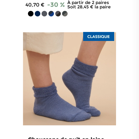
À partir de 2 paires
-30 %
40,70 €
Soit 28,45 € la paire
4.7
/
5
-
422
avis