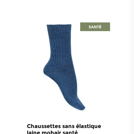
élastique
vous garantissent un maintien
parfait en toute circonstance. Dites adieu
à la compression désagréable ! Ces
chaussettes sont
remaillées à la main
pour plus de confort.
Nous utilisons nos plus belles fibres
naturelles pour tricoter vos chaussettes :
laine mohair, laine mérinos, cachemire, fil
d'écosse coton...Notre gamme Santé vous
assure confort et bien-être.
Chaussettes sans élastique
laine mohair santé