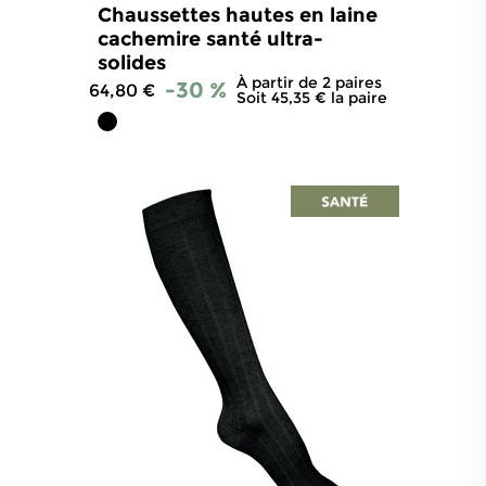
Chaussettes hautes en laine
cachemire santé ultra-
solides
À partir de 2 paires
-30 %
64,80 €
Soit 45,35 € la paire
4.3
/
5
-
14
avis