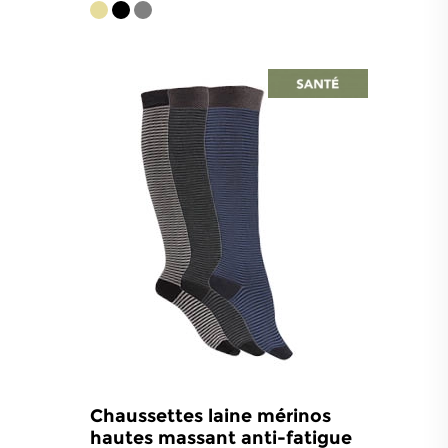
4.7
/
5
-
117
avis
Chaussettes laine mérinos
hautes massant anti-fatigue