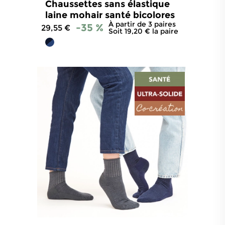
Chaussettes sans élastique
laine mohair santé bicolores
À partir de 3 paires
-35 %
29,55 €
Soit 19,20 € la paire
4.8
/
5
-
856
avis