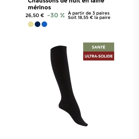
Chaussons de nuit en laine
mérinos
À partir de 3 paires
-30 %
26,50 €
Soit 18,55 € la paire
4.9
/
5
-
258
avis