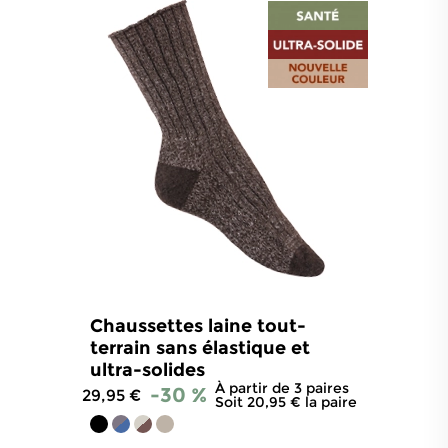
Chaussettes laine tout-
terrain sans élastique et
ultra-solides
À partir de 3 paires
-30 %
29,95 €
Soit 20,95 € la paire
4.6
/
5
-
108
avis