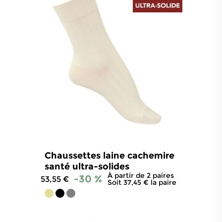
Chaussettes laine cachemire
santé ultra-solides
À partir de 2 paires
-30 %
53,55 €
Soit 37,45 € la paire
5
/
5
-
29
avis