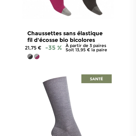
Chaussettes sans élastique
fil d'écosse bio bicolores
À partir de 3 paires
-35 %
21,75 €
Soit 13,95 € la paire
4.7
/
5
-
834
avis