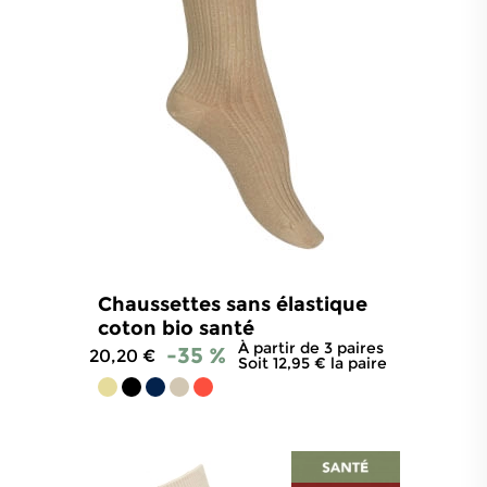
Chaussettes sans élastique
coton bio santé
À partir de 3 paires
-35 %
20,20 €
Soit 12,95 € la paire
4.8
/
5
-
454
avis