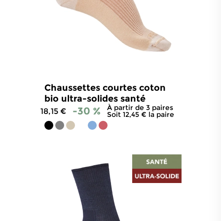
Chaussettes courtes coton
bio ultra-solides santé
À partir de 3 paires
-30 %
18,15 €
Soit 12,45 € la paire
4.8
/
5
-
174
avis