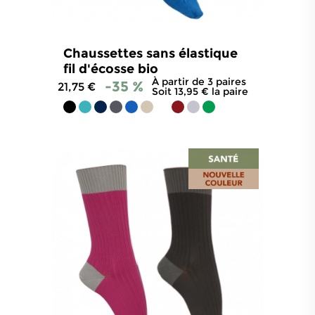
Chaussettes sans élastique
fil d'écosse bio
À partir de 3 paires
-35 %
21,75 €
Soit 13,95 € la paire
4.7
/
5
-
834
avis