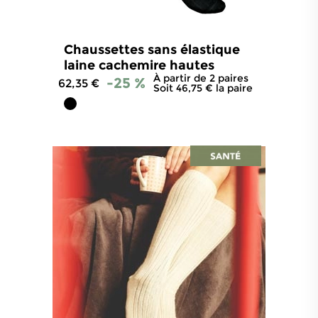
Chaussettes sans élastique
laine cachemire hautes
À partir de 2 paires
-25 %
62,35 €
Soit 46,75 € la paire
4.7
/
5
-
30
avis