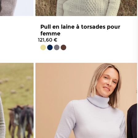
Pull en laine à torsades pour
femme
121,60 €
90
avis
4.8
/
5
-
147
avis