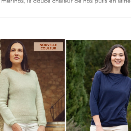
 mérinos, la douce chaleur de nos pulls en lain
onnons minutieusement nos pulls, avec nos tech
ont fabriqués avec la technique dite du tricot in
ce de coutures et de surépaisseurs garantit ains
mitant les chutes.
 les meilleurs élevages : le mérinos en Austral
 bonnes pratiques et qui sont, comme nous, so
qui recueille cette matière noble dans le respe
 du Pérou et de Bolivie pour nous approvisionn
ne soirée fraîche ou pour vivre pleinement ses a
ra longtemps.
, du pull col roulé au ras de cou, plus tombant
ise, corail, nuit, écru...Vous trouverez forcéme