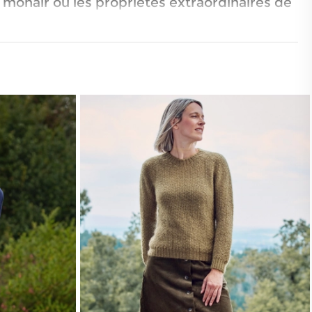
e mohair ou les propriétés extraordinaires de
niques qui allient
savoir-faire traditionnel et
tégral. Ils sont tricotés en 3 dimensions et
i un confort sans pareil. Nous n'utilisons
ie, le mohair en Afrique du Sud, auprès de
ucieux du bien-être animal. Notre duvet de
ct d'un savoir-faire ancestral. Nous
er en alpaga.
ctivités quotidiennes, le pull en laine est un
 ou plus ajusté, en passant par nos
nt le pull qui vous correspond.