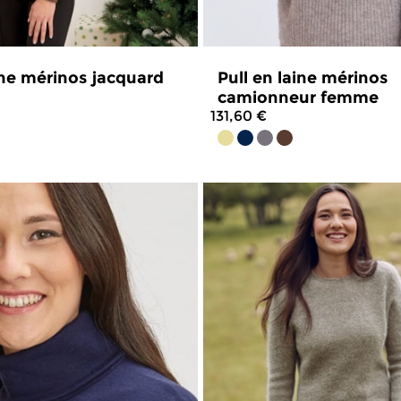
ine mérinos jacquard
Pull en laine mérinos
camionneur femme
131,60 €
4.6
/
5
-
194
avis
4.6
/
5
-