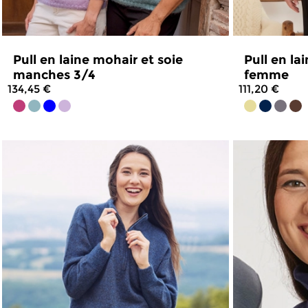
Pull en laine mohair et soie
Pull en la
manches 3/4
femme
134,45 €
111,20 €
4.8
/
5
-
49
avis