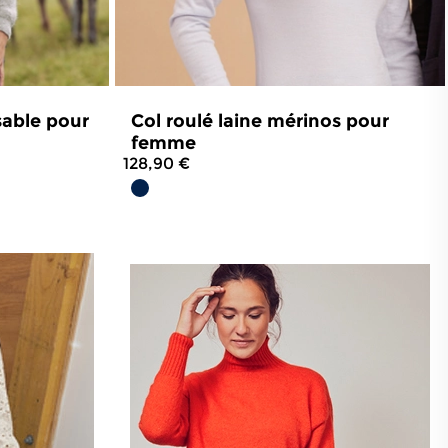
sable pour
Col roulé laine mérinos pour
femme
128,90 €
53
avis
4.6
/
5
-
66
avis