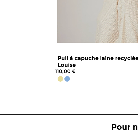
Pull à capuche laine recyclé
Louise
110,00 €
4.5
/
5
-
29
avis
Pour n