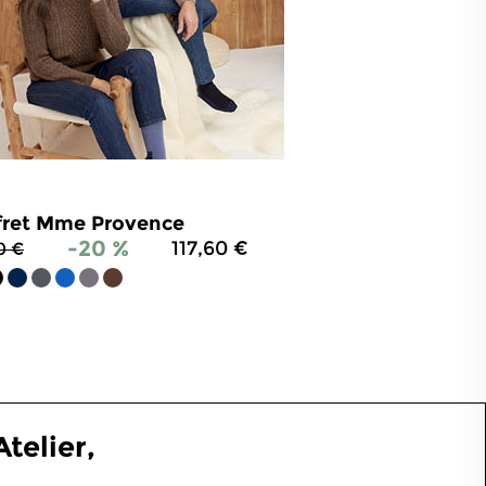
fret Mme Provence
-20 %
117,60 €
0 €
4.8
/
5
-
214
avis
telier,