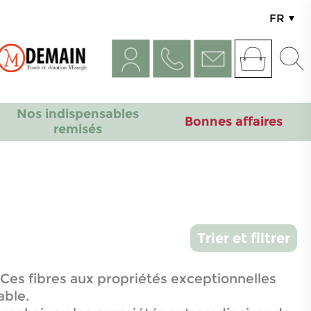
FR
UK
Nos indispensables
Bonnes affaires
remisés
Trier et filtrer
. Ces fibres aux propriétés exceptionnelles
able.