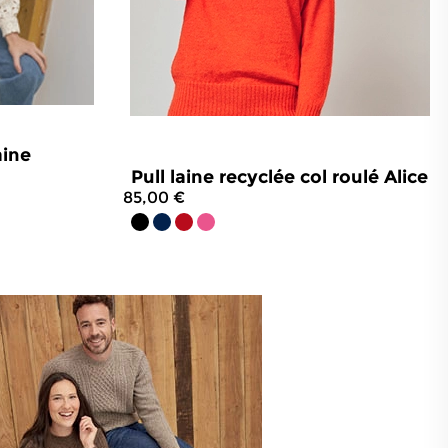
aine
Pull laine recyclée col roulé Alice
85,00 €
5
avis
4.4
/
5
-
54
avis