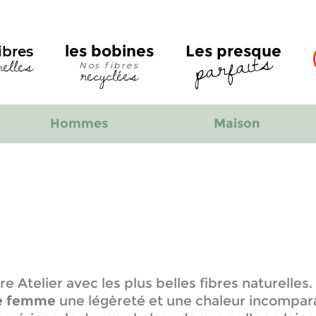
parfaits
les bobines
Les presque
ibres
relles
recyclées
Nos fibres
Hommes
Maison
e Atelier avec les plus belles fibres naturelles
ne femme
une légèreté et une chaleur incompar