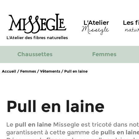
L'Atelier
Les f
Missegle
natu
L'Atelier des fibres naturelles
Chaussettes
Femmes
Accueil
/
Femmes
/
Vêtements
/
Pull en laine
Pull en laine
Le
pull en laine
Missegle est tricoté dans notr
garantissent à cette gamme de
pulls en lai