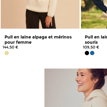
Pull en laine alpaga et mérinos
Pull en l
pour femme
souris
144,50 €
109,50 €
4.9
/
5
-
43
avis