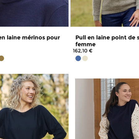
en laine mérinos pour
Pull en laine point de 
femme
162,10 €
4.8
/
5
-
169
avis
4.8
/
5
-