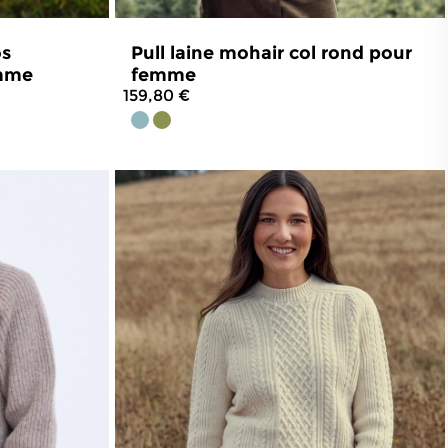
elier à Burlats, dans le Tarn.
u d'un
savoir-faire artisanal précieusement
os
Pull laine mohair col rond pour
emme
femme
segle est à la fois élégant, chaud,
159,80 €
53
avis
4.8
/
5
-
250
avis