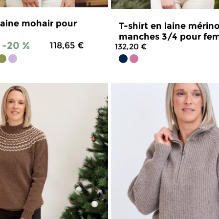
sponsables. Ils sont confectionnés dans notre At
'un
vêtement chaud, confortable et élégant
iss
 laine mohair pour
T-shirt en laine mérin
manches 3/4 pour f
e ou à froid) ou à la main, un pull en laine Mis
-20 %
118,65 €
132,20 €
4.7
/
5
-
537
avis
4.9
/
5
-