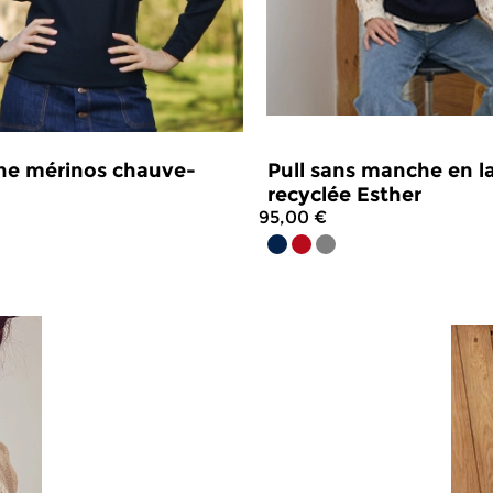
aine mérinos chauve-
Pull sans manche en l
recyclée Esther
95,00 €
4.5
/
5
-
12
avis
4.8
/
5
-