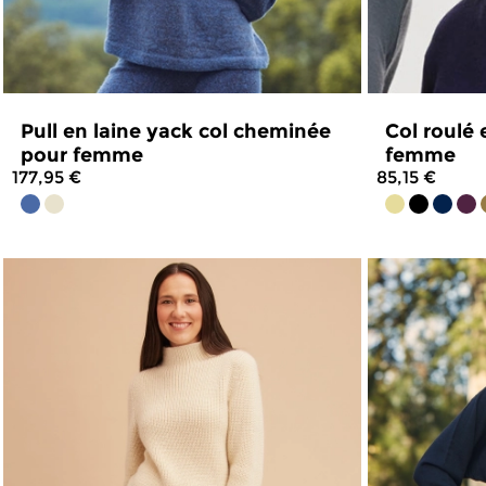
Pull en laine yack col cheminée
Col roulé 
pour femme
femme
177,95 €
85,15 €
4.4
/
5
-
189
avis