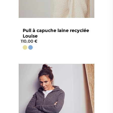
Pull à capuche laine recyclée
Louise
110,00 €
4.5
/
5
-
29
avis