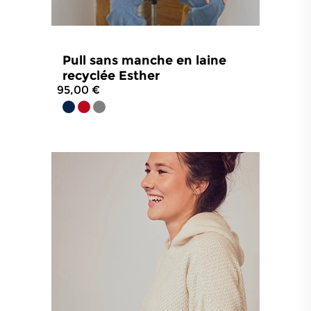
Pull sans manche en laine
recyclée Esther
95,00 €
4.8
/
5
-
5
avis