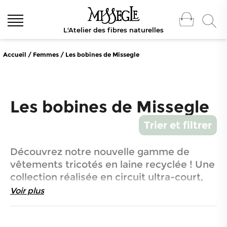
L'Atelier des fibres naturelles
Accueil
/
Femmes
/
Les bobines de Missegle
Les bobines de Missegle
Trier et filtrer
Découvrez notre nouvelle gamme de
vêtements tricotés en laine recyclée ! Une
collection réalisée en circuit ultra-court,
jeune et dynamique. Les bobines de
Voir plus
Missegle vont vous surprendre !