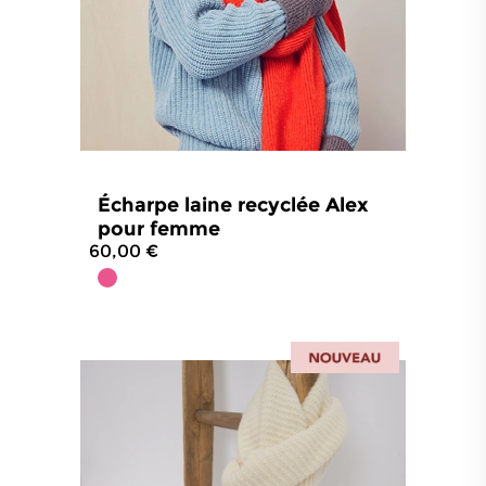
Écharpe laine recyclée Alex
pour femme
60,00 €
5
/
5
-
5
avis