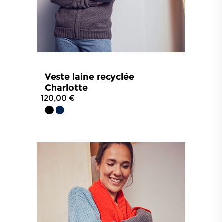
Veste laine recyclée
Charlotte
120,00 €
4.6
/
5
-
37
avis