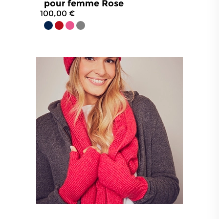
pour femme Rose
100,00 €
4.5
/
5
-
42
avis