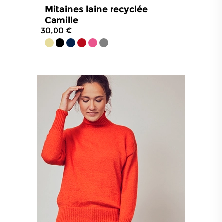
Mitaines laine recyclée
Camille
30,00 €
4.8
/
5
-
12
avis