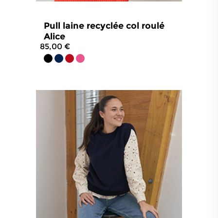
Pull laine recyclée col roulé
Alice
85,00 €
4.4
/
5
-
54
avis