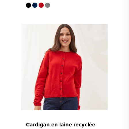
4.8
/
5
-
42
avis
Cardigan en laine recyclée