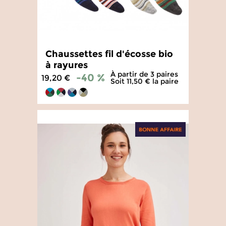
Chaussettes fil d'écosse bio
à rayures
À partir de 3 paires
-40 %
19,20 €
Soit 11,50 € la paire
4.8
/
5
-
1 158
avis