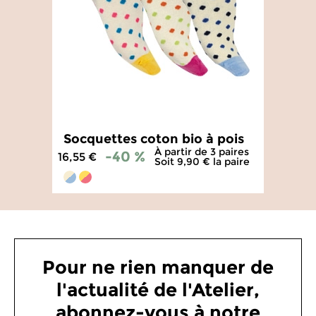
Socquettes coton bio à pois
À partir de 3 paires
-40 %
16,55 €
Soit 9,90 € la paire
4.9
/
5
-
300
avis
Pour ne rien manquer de
l'actualité de l'Atelier,
abonnez-vous à notre