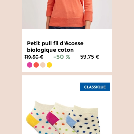
Petit pull fil d'écosse
biologique coton
-50 %
59,75 €
119,50 €
4.7
/
5
-
17
avis