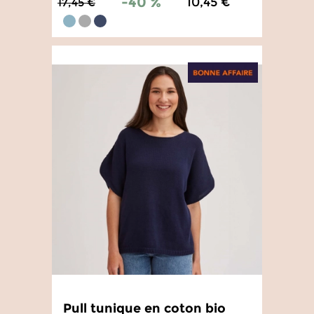
-40 %
10,45 €
17,45 €
5
/
5
-
4
avis
Pull tunique en coton bio