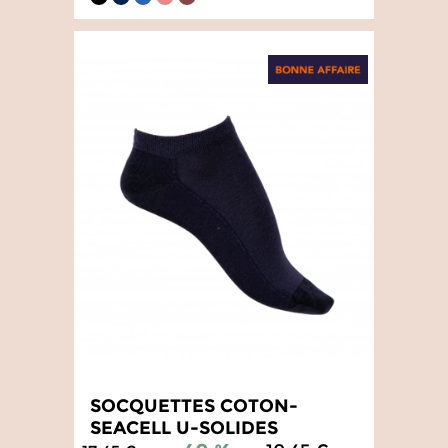
4.6
/
5
-
25
avis
SOCQUETTES COTON-
SEACELL U-SOLIDES