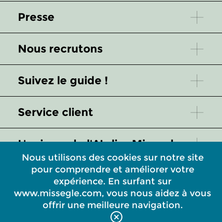
Presse
Nous recrutons
Suivez le guide !
Service client
L'univers de l'Atelier Missegle
Nous utilisons des cookies sur notre site
pour comprendre et améliorer votre
Quelques mots pour mieux nous
expérience. En surfant sur
connaître
www.missegle.com, vous nous aidez à vous
offrir une meilleure navigation.
mentions légales
-
plan du site
-
cgv
-
réalisation :
php-france.fr
-
nous contacter