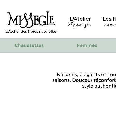
L'Atelier
Les f
Missegle
natu
L'Atelier des fibres naturelles
Chaussettes
Femmes
Naturels, élégants et conf
saisons. Douceur réconfort
style authent