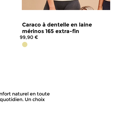
Caraco à dentelle en laine
mérinos 165 extra-fin
99,90 €
4.8
/
5
-
10
avis
nfort naturel en toute
 quotidien. Un choix