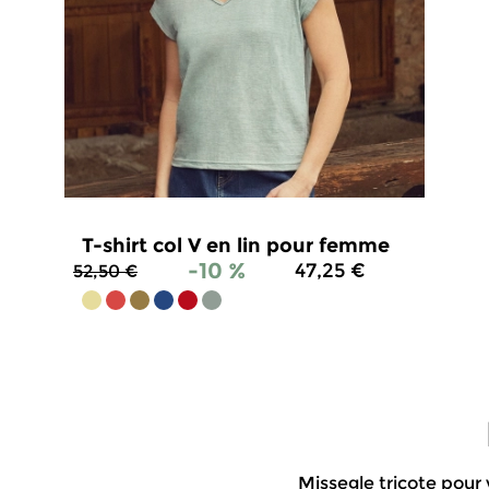
T-shirt col V en lin pour femme
-10 %
47,25 €
52,50 €
4.8
/
5
-
80
avis
Missegle tricote pour 