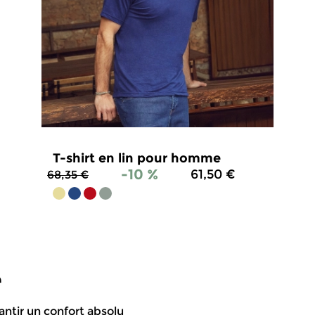
T-shirt en lin pour homme
-10 %
61,50 €
68,35 €
4.7
/
5
-
64
avis
e
antir un confort absolu