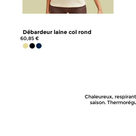
Débardeur laine col rond
60,85 €
4.8
/
5
-
100
avis
Chaleureux, respirant
saison. Thermorégul