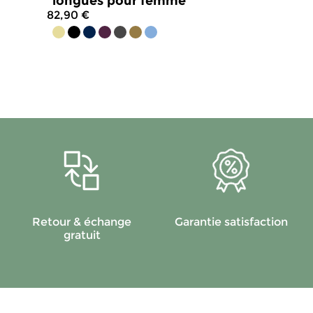
longues pour femme
82,90 €
4.8
/
5
-
482
avis
Retour & échange
Garantie satisfaction
gratuit