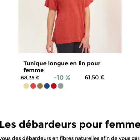
Tunique longue en lin pour
femme
-10 %
61,50 €
68,35 €
4.9
/
5
-
62
avis
Les débardeurs pour femm
vous des débardeurs en fibres naturelles afin de vous gar