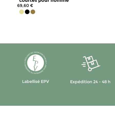
courtes pour homme
69,60 €
4.8
/
5
-
129
avis
Labellisé EPV
Expédition 24 - 48 h