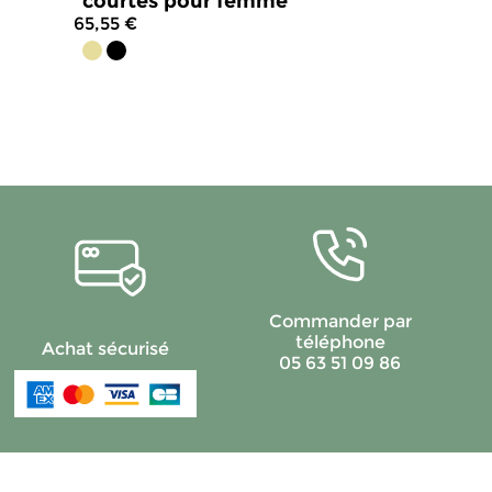
courtes pour femme
65,55 €
4.8
/
5
-
117
avis
Commander par
téléphone
Achat sécurisé
05 63 51 09 86