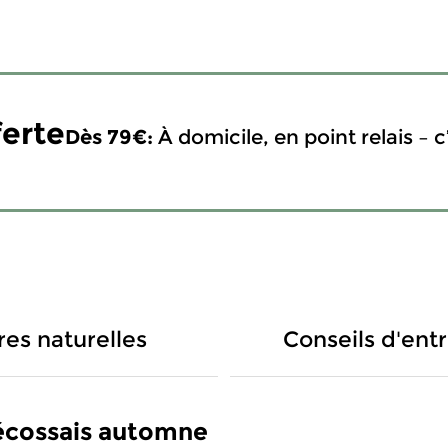
ferte
Dès 79€:
À domicile, en point relais – c’
res naturelles
Conseils d'ent
 écossais automne