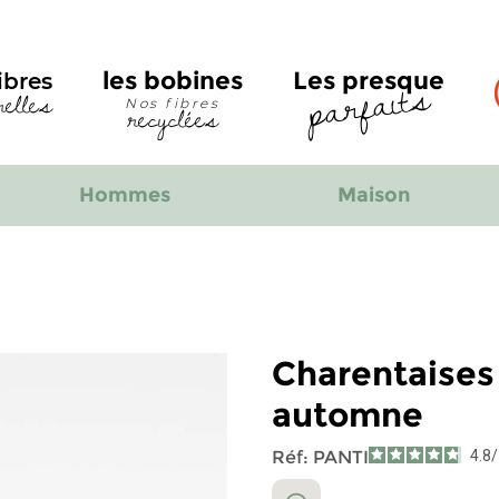
parfaits
les bobines
Les presque
ibres
relles
recyclées
Nos fibres
Hommes
Maison
Charentaises 
automne
Réf:
PANTI
4.8
/