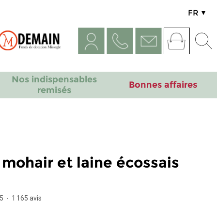
FR
UK
Nos indispensables
Bonnes affaires
remisés
mohair et laine écossais
5
-
1 165
avis