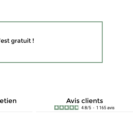
est gratuit !
retien
Avis clients
4.8
/
5
-
1 165
avis