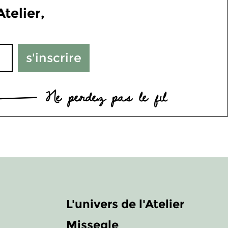
telier,
s'inscrire
Ne perdez pas le fil
L'univers de l'Atelier
Missegle