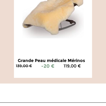
Grande Peau médicale Mérinos
-20 €
119,00 €
139,00 €
5
/
5
-
14
avis