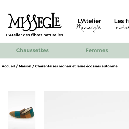
L'Atelier
Les f
Missegle
natu
L'Atelier des fibres naturelles
Chaussettes
Femmes
Accueil
/
Maison
/ Charentaises mohair et laine écossais automne