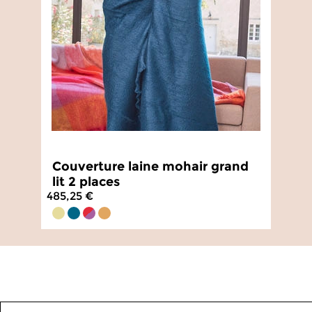
Couverture laine mohair grand
lit 2 places
485,25 €
4.9
/
5
-
33
avis