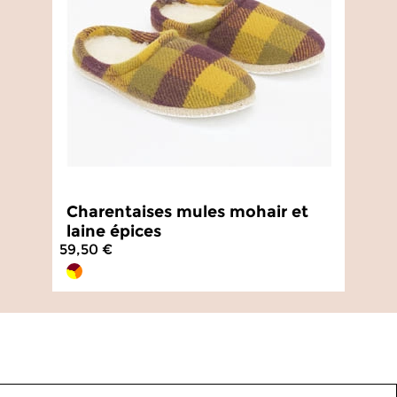
Charentaises mules mohair et
laine épices
59,50 €
4.6
/
5
-
160
avis