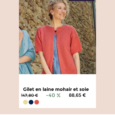
Gilet en laine mohair et soie
-40 %
88,65 €
147,80 €
4.7
/
5
-
3
avis