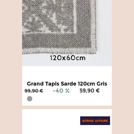
Grand Tapis Sarde 120cm Gris
-40 %
59,90 €
99,90 €
4.8
/
5
-
51
avis