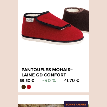
PANTOUFLES MOHAIR-
LAINE GD CONFORT
-40 %
41,70 €
69,50 €
5
/
5
-
2
avis