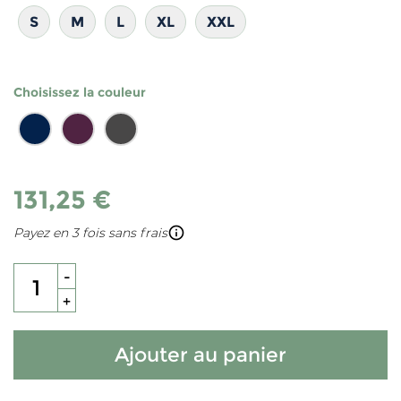
S
M
L
XL
XXL
Choisissez la couleur
131,25 €
info_outline
Payez en 3 fois sans frais
-
+
Ajouter au panier