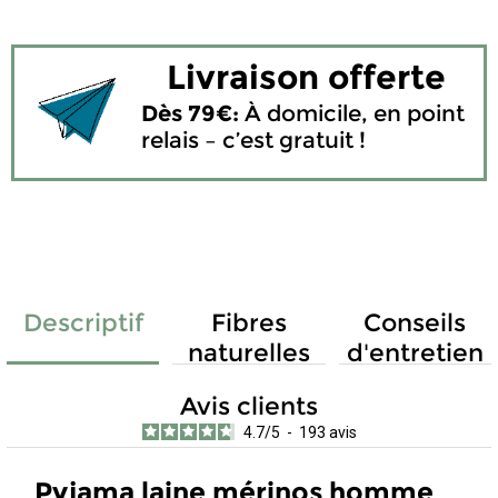
Livraison offerte
Dès 79€:
À domicile, en point
relais – c’est gratuit !
Descriptif
Fibres
Conseils
naturelles
d'entretien
Avis clients
4.7
/
5
-
193
avis
Pyjama laine mérinos homme