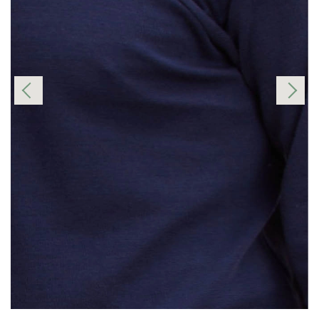
Mensurations
Comment prendre mes mesures ?
Tailles
Hauteur
Largeur
Manches
Hauteur totale
S
68 cm
50 cm
69 cm
98 cm