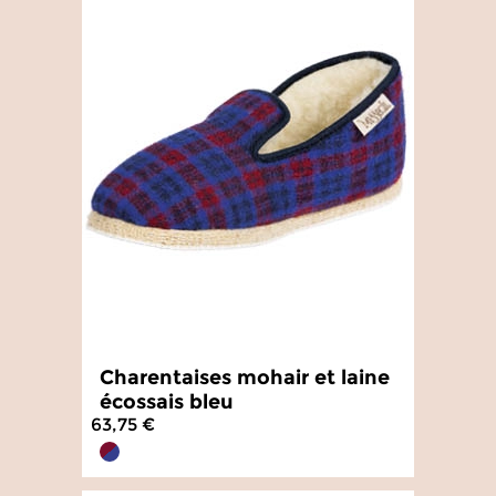
Charentaises mohair et laine
écossais bleu
63,75 €
4.8
/
5
-
1 165
avis