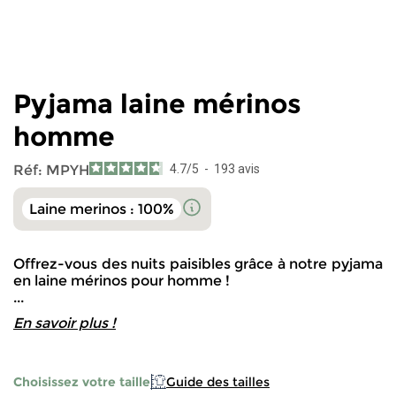
M
70 cm
52 cm
69 cm
99 cm
L
72 cm
54 cm
79 cm
103 cm
XL
74 cm
58 cm
81 cm
105 cm
Pyjama laine mérinos
XXL
76 cm
63 cm
82 cm
106 cm
homme
Réf:
MPYH
4.7
/
5
-
193
avis
Laine merinos : 100%
Offrez-vous des nuits paisibles grâce à notre pyjama
en laine mérinos pour homme !
...
En savoir plus !
Choisissez votre taille
Guide des tailles