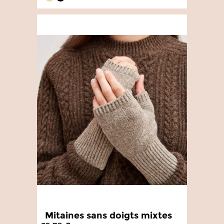
4.8
/
5
-
143
avis
Mitaines sans doigts mixtes