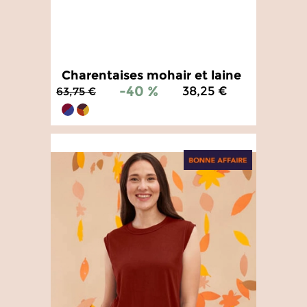
Charentaises mohair et laine
-40 %
38,25 €
63,75 €
4.8
/
5
-
16
avis