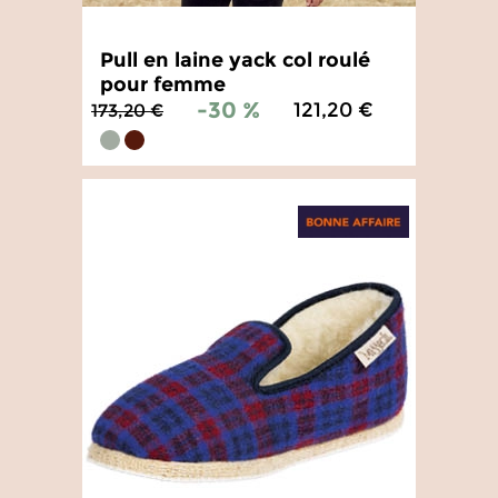
Pull en laine yack col roulé
pour femme
-30 %
121,20 €
173,20 €
4.9
/
5
-
8
avis