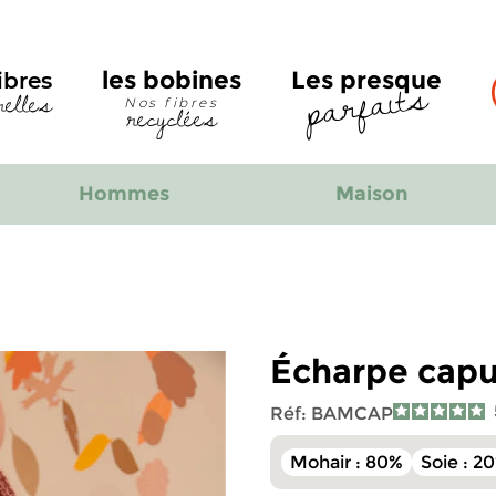
parfaits
les bobines
Les presque
ibres
relles
recyclées
Nos fibres
Hommes
Maison
Écharpe capu
Réf:
BAMCAP
Mohair : 80%
Soie : 2