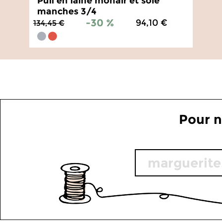
Pull en laine mohair et soie
manches 3/4
-30 %
94,10 €
134,45 €
4.6
/
5
-
7
avis
Pour n