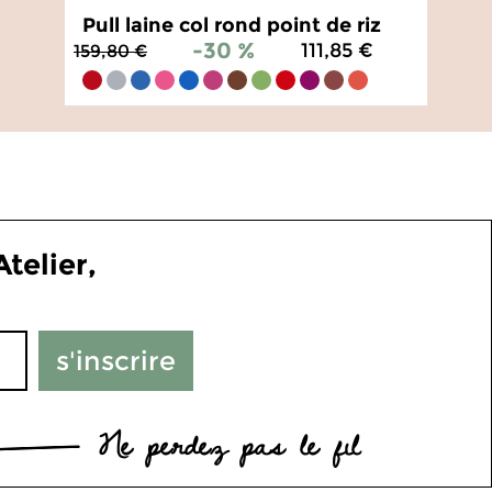
Pull laine col rond point de riz
-30 %
111,85 €
159,80 €
4.8
/
5
-
133
avis
telier,
s'inscrire
Ne perdez pas le fil