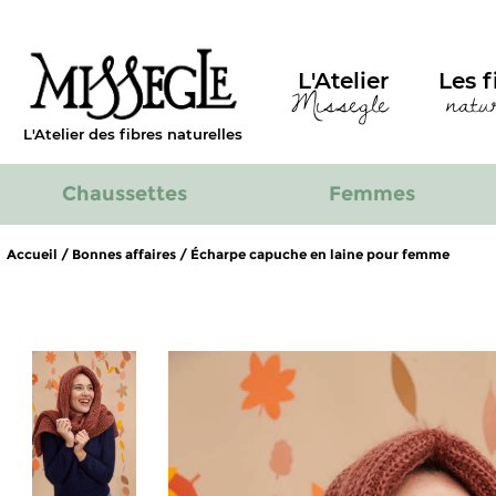
L'Atelier
Les f
Missegle
natu
L'Atelier des fibres naturelles
Chaussettes
Femmes
Accueil
/
Bonnes affaires
/ Écharpe capuche en laine pour femme