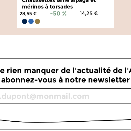
Chaussettes laine alpaga et
mérinos à torsades
-50 %
14,25 €
28,55 €
5
/
5
-
13
avis
e rien manquer de l'actualité de l'A
abonnez-vous à notre newsletter