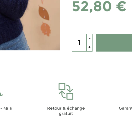
52,80 €
-
+
Retour & échange
Garant
- 48 h
gratuit