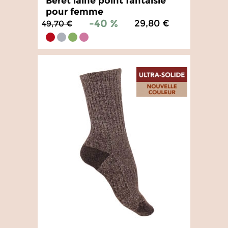
Béret laine point fantaisie
pour femme
-40 %
29,80 €
49,70 €
4.4
/
5
-
22
avis