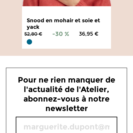
Snood en mohair et soie et
yack
-30 %
36,95 €
52,80 €
5
/
5
-
6
avis
Pour ne rien manquer de
l'actualité de l'Atelier,
abonnez-vous à notre
newsletter