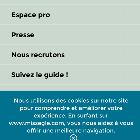
Espace pro
Presse
Nous recrutons
Suivez le guide !
Service client
Nous utilisons des cookies sur notre site
pour comprendre et améliorer votre
L'univers de l'Atelier Missegle
expérience. En surfant sur
www.missegle.com, vous nous aidez à vous
offrir une meilleure navigation.
Quelques mots pour mieux nous