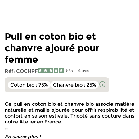
Tailles
Hauteur
Largeur
Manches
38-40
64 cm
54 cm
76 cm
42-44
65 cm
58 cm
77 cm
Pull en coton bio et
46-48
66 cm
62 cm
78 cm
chanvre ajouré pour
femme
Réf:
COCHPF
5
/
5
-
4
avis
Coton bio : 75%
Chanvre bio : 25%
Ce pull en coton bio et chanvre bio associe matière
naturelle et maille ajourée pour offrir respirabilité et
confort en saison estivale. Tricoté sans couture dans
notre Atelier en France.
...
En savoir plus !