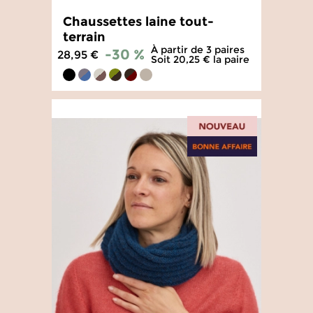
Chaussettes laine tout-
terrain
À partir de 3 paires
-30 %
28,95 €
Soit 20,25 € la paire
4.8
/
5
-
483
avis