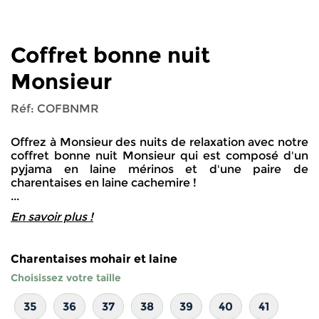
XXL
76 cm
63 cm
82 cm
106 cm
Coffret bonne nuit
Monsieur
Réf:
COFBNMR
Offrez à Monsieur des nuits de relaxation avec notre
coffret bonne nuit Monsieur qui est composé d'un
pyjama en laine mérinos et d'une paire de
charentaises en laine cachemire !
...
En savoir plus !
Charentaises mohair et laine
Choisissez votre taille
35
36
37
38
39
40
41