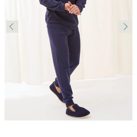
Mensurations
Comment prendre mes mesures ?
Tailles
Hauteur
Largeur
Manches
Hauteur totale
S
68 cm
50 cm
69 cm
98 cm
M
70 cm
52 cm
69 cm
99 cm
L
72 cm
54 cm
79 cm
103 cm
XL
74 cm
58 cm
81 cm
105 cm