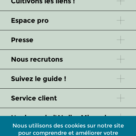
Cultivons les liens !
Espace pro
Presse
Nous recrutons
Suivez le guide !
Service client
L'univers de l'Atelier Missegle
Nous utilisons des cookies sur notre site
pour comprendre et améliorer votre
Quelques mots pour mieux nous