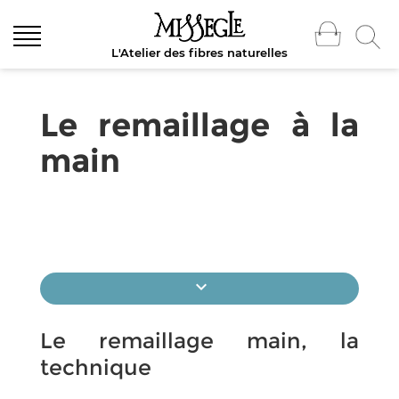
L'Atelier des fibres naturelles
Le remaillage à la
main
expand_more
Pull en laine : savoir-faire et technologie
Le remaillage main, la
technique