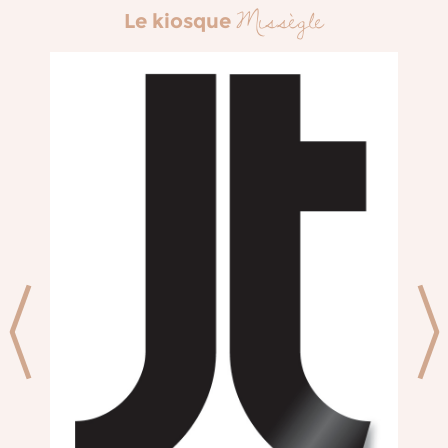
Missègle
Le kiosque