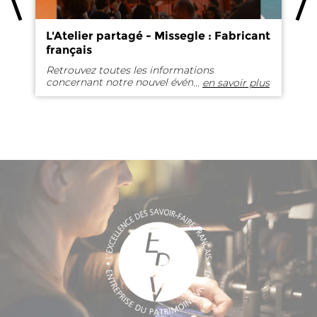
L'Atelier partagé - Missegle : Fabricant
V
français
n
Retrouvez toutes les informations
Du
concernant notre nouvel événement
l'
...
en savoir plus
"L'Atelier partagé".
d'
au
j