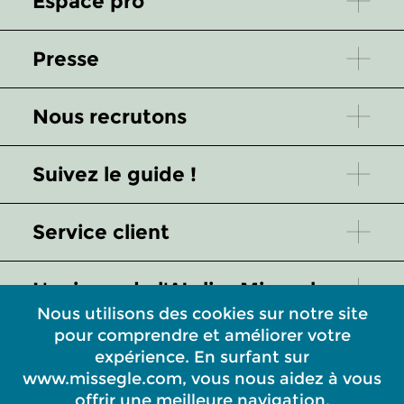
Espace pro
Presse
Nous recrutons
Suivez le guide !
Service client
L'univers de l'Atelier Missegle
Nous utilisons des cookies sur notre site
pour comprendre et améliorer votre
Quelques mots pour mieux nous
expérience. En surfant sur
connaître
www.missegle.com, vous nous aidez à vous
offrir une meilleure navigation.