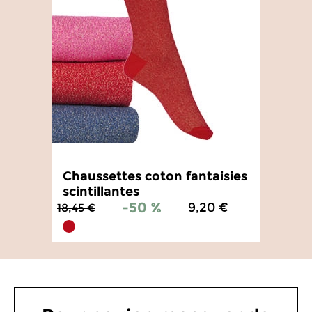
Chaussettes coton fantaisies
scintillantes
-50 %
9,20 €
18,45 €
4.7
/
5
-
6
avis