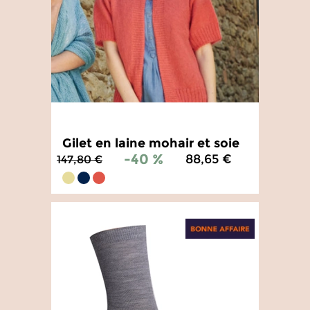
Gilet en laine mohair et soie
-40 %
88,65 €
147,80 €
4.7
/
5
-
3
avis