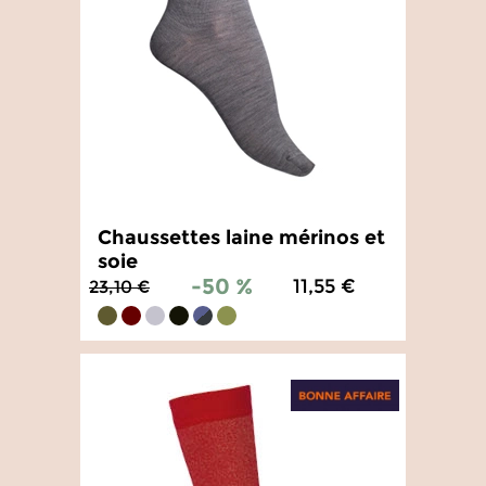
Chaussettes laine mérinos et
soie
-50 %
11,55 €
23,10 €
4.9
/
5
-
96
avis